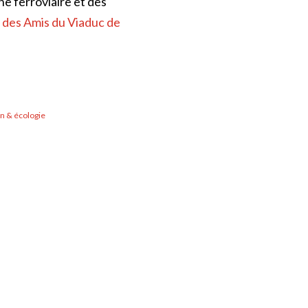
ne ferroviaire et des
n des Amis du Viaduc de
in & écologie