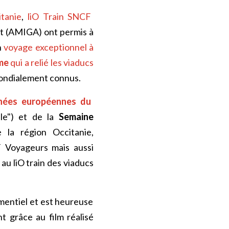
itanie
,
liO Train SNCF
it (AMIGA) ont permis à
n
voyage exceptionnel à
ême
qui a relié les viaducs
 mondialement connus.
nées européennes du
le") et de la
Semaine
e la région Occitanie,
F Voyageurs mais aussi
au liO train des viaducs
ementiel et est heureuse
 grâce au film réalisé