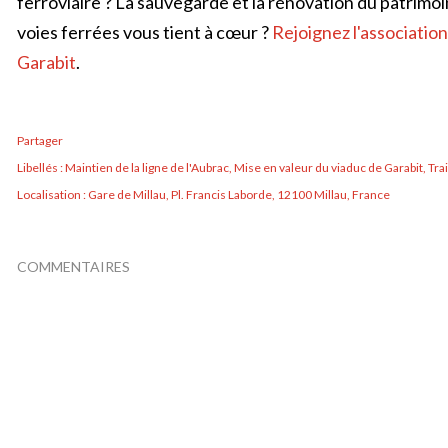
ferroviaire ? La sauvegarde et la rénovation du patrimoi
voies ferrées vous tient à cœur ?
Rejoignez l'associatio
Garabit
.
Partager
Libellés :
Maintien de la ligne de l'Aubrac
Mise en valeur du viaduc de Garabit
Tra
Localisation :
Gare de Millau, Pl. Francis Laborde, 12100 Millau, France
COMMENTAIRES