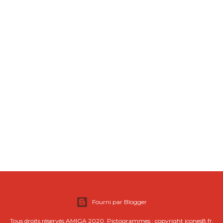
Fourni par Blogger
Tous droits réservés AMIGA 2020. Pictogrammes : copyright icones8.fr.