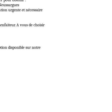
r pour obtenir :
 Neussargues
ation urgente et nécessaire
 ou bienfaiteur. A vous de choisir
ption disponible sur notre