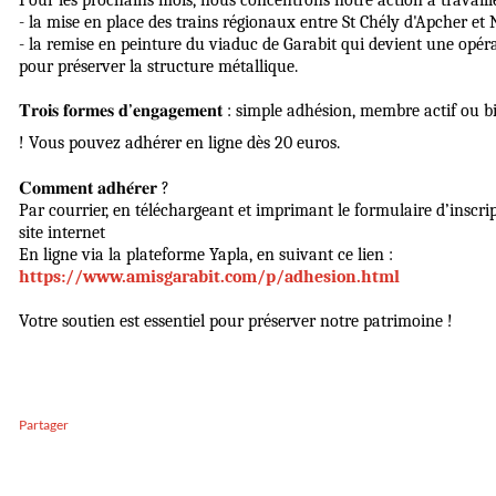
Pour les prochains mois, nous concentrons notre action à travaille
- la mise en place des trains régionaux entre St Chély d'Apcher et
- la remise en peinture du viaduc de Garabit qui devient une opér
pour préserver la structure métallique.
𝐓𝐫𝐨𝐢𝐬 𝐟𝐨𝐫𝐦𝐞𝐬 𝐝’𝐞𝐧𝐠𝐚𝐠𝐞𝐦𝐞𝐧𝐭 : simple adhésion, membre actif
! Vous pouvez adhérer en ligne dès 20 euros.
𝐂𝐨𝐦𝐦𝐞𝐧𝐭 𝐚𝐝𝐡𝐞́𝐫𝐞𝐫 ?
Par courrier, en téléchargeant et imprimant le formulaire d’inscri
site internet
​En ligne via la plateforme Yapla, en suivant ce lien :
https://www.amisgarabit.com/p/adhesion.html
Votre soutien est essentiel pour préserver notre patrimoine !
Partager