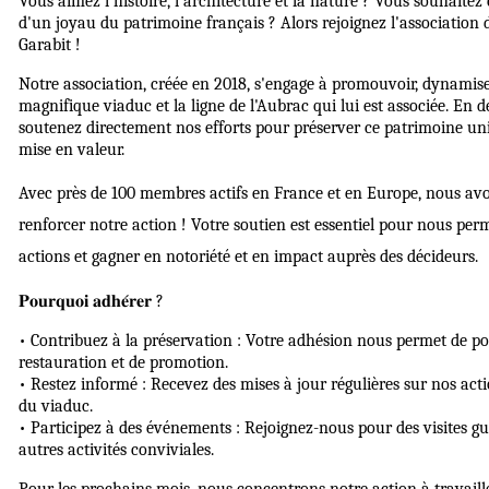
Vous aimez l'histoire, l'architecture et la nature ? Vous souhaitez
d'un joyau du patrimoine français ? Alors rejoignez l'association
Garabit !
Notre association, créée en 2018, s'engage à promouvoir, dynamis
magnifique viaduc et la ligne de l'Aubrac qui lui est associée. E
soutenez directement nos efforts pour préserver ce patrimoine uni
mise en valeur.
Avec près de 100 membres actifs en France et en Europe, nous av
renforcer notre action ! Votre soutien est essentiel pour nous per
actions et gagner en notoriété et en impact auprès des décideurs.
𝐏𝐨𝐮𝐫𝐪𝐮𝐨𝐢 𝐚𝐝𝐡𝐞́𝐫𝐞𝐫 ?
• Contribuez à la préservation : Votre adhésion nous permet de po
restauration et de promotion.
• Restez informé : Recevez des mises à jour régulières sur nos acti
du viaduc.
• Participez à des événements : Rejoignez-nous pour des visites gu
autres activités conviviales.