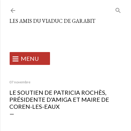
Accéder au contenu principal
LES AMIS DU VIADUC DE GARABIT
MENU
ACCUEIL
07 novembre
LE SOUTIEN DE PATRICIA ROCHÈS,
L'ASSOCIATION
PRÉSIDENTE D'AMIGA ET MAIRE DE
COREN-LES-EAUX
NOS ACTIONS
Qui sommes-nous ?
SLOW TOURISME
Notre équipe
Mise en valeur du viaduc