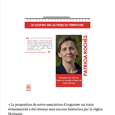
ADHÉRER
Adhésion
Maintien de la ligne
Découvrez Garabit en train !
Espace presse
Partenariats inter-viaducs
En projet...
Nos partenaires
Train & écologie
« La proposition de notre association d'organiser un train
événementiel a été retenue sans aucune hésitation par la région
Occitanie.