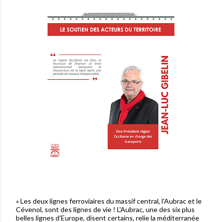
ADHÉRER
Adhésion
Maintien de la ligne
Découvrez Garabit en train !
Espace presse
Partenariats inter-viaducs
En projet...
Nos partenaires
Train & écologie
« Les deux lignes ferroviaires du massif central, l'Aubrac et le
Cévenol, sont des lignes de vie ! L'Aubrac, une des six plus
belles lignes d'Europe, disent certains, relie la méditerranée