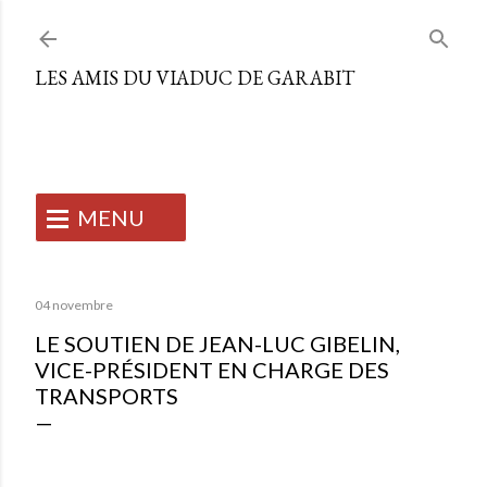
Accéder au contenu principal
LES AMIS DU VIADUC DE GARABIT
MENU
ACCUEIL
04 novembre
LE SOUTIEN DE JEAN-LUC GIBELIN,
L'ASSOCIATION
VICE-PRÉSIDENT EN CHARGE DES
TRANSPORTS
NOS ACTIONS
Qui sommes-nous ?
SLOW TOURISME
Notre équipe
Mise en valeur du viaduc