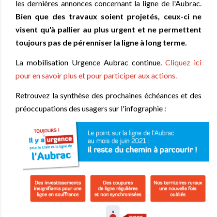
les dernières annonces concernant la ligne de l'Aubrac.
Bien que des travaux soient projetés, ceux-ci ne
ADHÉRER
Adhésion
Maintien de la ligne
Découvrez Garabit en train !
visent qu'à pallier au plus urgent et ne permettent
toujours pas de pérenniser la ligne à long terme.
Espace presse
Partenariats inter-viaducs
En projet...
La mobilisation Urgence Aubrac continue.
Cliquez ici
Nos partenaires
Train & écologie
pour en savoir plus et pour participer aux actions.
Retrouvez la synthèse des prochaines échéances et des
préoccupations des usagers sur l'infographie :