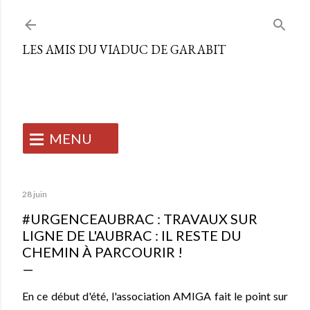
Accéder au contenu principal
LES AMIS DU VIADUC DE GARABIT
MENU
ACCUEIL
28 juin
#URGENCEAUBRAC : TRAVAUX SUR
L'ASSOCIATION
LIGNE DE L'AUBRAC : IL RESTE DU
CHEMIN À PARCOURIR !
NOS ACTIONS
Qui sommes-nous ?
En ce début d'été, l'association AMIGA fait le point sur
SLOW TOURISME
Notre équipe
Mise en valeur du viaduc