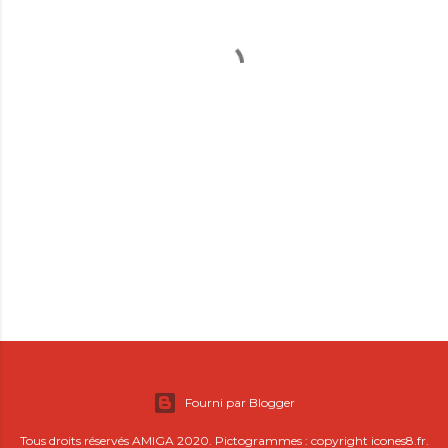
Fourni par Blogger
Tous droits réservés AMIGA 2020. Pictogrammes : copyright icones8.fr.