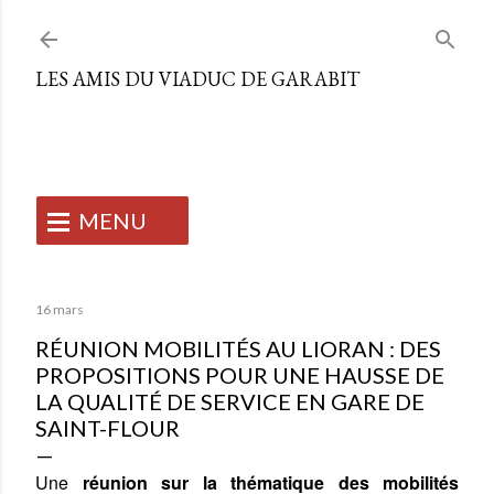
Accéder au contenu principal
LES AMIS DU VIADUC DE GARABIT
MENU
ACCUEIL
16 mars
RÉUNION MOBILITÉS AU LIORAN : DES
L'ASSOCIATION
PROPOSITIONS POUR UNE HAUSSE DE
LA QUALITÉ DE SERVICE EN GARE DE
NOS ACTIONS
Qui sommes-nous ?
SAINT-FLOUR
SLOW TOURISME
Notre équipe
Mise en valeur du viaduc
Une
réunion sur la thématique des mobilités