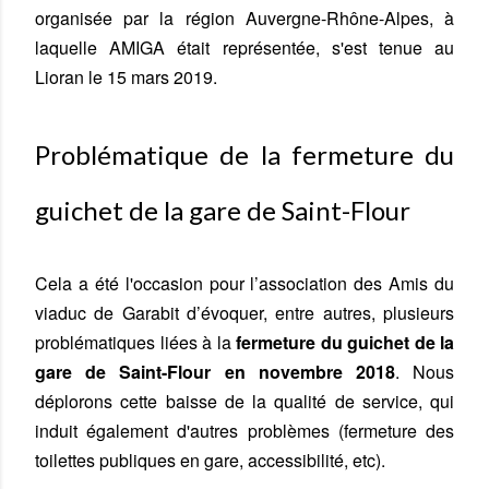
organisée par la région Auvergne-Rhône-Alpes, à
ADHÉRER
Adhésion
Maintien de la ligne
Découvrez Garabit en train !
laquelle AMIGA était représentée,
s'est tenue au
Lioran le 15 mars 2019.
Espace presse
Partenariats inter-viaducs
En projet...
Problématique de la fermeture du
Nos partenaires
Train & écologie
guichet de la gare de Saint-Flour
Cela a été l'occasion pour l’association des Amis du
viaduc de Garabit d’évoquer, entre autres, plusieurs
problématiques liées à la
fermeture du guichet de la
gare de Saint-Flour en novembre 2018
. Nous
déplorons cette baisse de la qualité de service, qui
induit également d'autres problèmes (fermeture des
toilettes publiques en gare, accessibilité, etc).